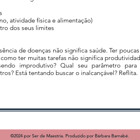
s
o, atividade física e alimentação)
tro dos seus limites
ia de doenças não significa saúde. Ter poucas a
como ter muitas tarefas não significa produtivida
endo improdutivo? Qual seu parâmetro para a
os? Está tentando buscar o inalcançável? Reflita.
©2024 por Ser de Maestria. Produzido por Bárbara Barnabé.