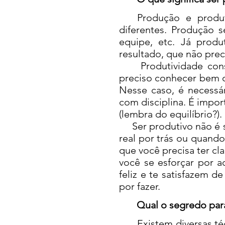
Produção e produtiv
diferentes. Produção 
equipe, etc. Já produ
resultado, que não pre
Produtividade consist
preciso conhecer bem o
Nesse caso, é necessá
com disciplina. É impo
(lembra do equilíbrio?).
Ser produtivo não é s
real por trás ou quando
que você precisa ter cl
você se esforçar por a
feliz e te satisfazem 
por fazer.
Qual o segredo para 
Existem diversas técn