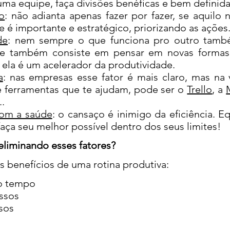
ma equipe, faça divisões benéficas e bem definida
ão
: não adianta apenas fazer por fazer, se aquilo 
e é importante e estratégico, priorizando as ações
de
: nem sempre o que funciona pro outro també
de também consiste em pensar em novas formas d
ela é um acelerador da produtividade.
a
: nas empresas esse fator é mais claro, mas na
de ferramentas que te ajudam, pode ser o
Trello
, a
..
com a saúde
: o cansaço é inimigo da eficiência. E
aça seu melhor possível dentro dos seus limites!
liminando esses fatores?
 benefícios de uma rotina produtiva:
do tempo
ssos
sos