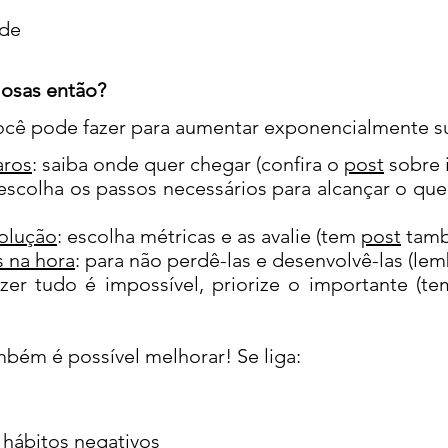
ade
osas então?
 pode fazer para aumentar exponencialmente su
aros
: saiba onde quer chegar (confira o
post
sobre i
 escolha os passos necessários para alcançar o qu
olução
: escolha métricas e as avalie (tem
post
tamb
s na hora
: para não perdê-las e desenvolvê-las (le
azer tudo é impossível, priorize o importante (
 é possível melhorar! Se liga:
 hábitos negativos