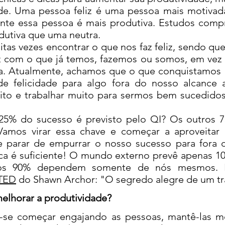
ade. Uma pessoa feliz é uma pessoa mais motivad
nte essa pessoa é mais produtiva. Estudos com
dutiva que uma neutra.
vezes encontrar o que nos faz feliz, sendo que
iz com o que já temos, fazemos ou somos, em vez
a. Atualmente, achamos que o que conquistamos é
 felicidade para algo fora do nosso alcance 
ito e trabalhar muito para sermos bem sucedido
 do sucesso é previsto pelo QI? Os outros 75
Vamos virar essa chave e começar a aproveita
 parar de empurrar o nosso sucesso para fora d
ca é suficiente! O mundo externo prevê apenas 10
ros 90% dependem somente de nós mesmos. 
TED
do Shawn Archor: "O segredo alegre de um t
horar a produtividade?
começar engajando as pessoas, mantê-las mot