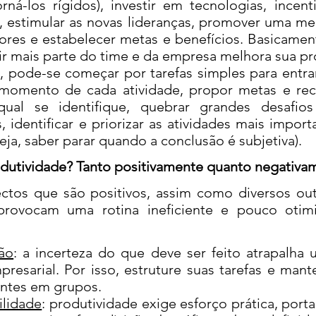
ná-los rígidos), investir em tecnologias, incenti
so, estimular as novas lideranças, promover uma m
res e estabelecer metas e benefícios. Basicamen
ir mais parte do time e da empresa melhora sua pr
de-se começar por tarefas simples para entra
o momento de cada atividade, propor metas e r
al se identifique, quebrar grandes desafio
, identificar e priorizar as atividades mais impor
eja, saber parar quando a conclusão é subjetiva).
tividade? Tanto positivamente quanto negativa
os que são positivos, assim como diversos out
rovocam uma rotina ineficiente e pouco otim
ção
: a incerteza do que deve ser feito atrapalha
resarial. Por isso, estruture suas tarefas e man
entes em grupos.
ilidade
: produtividade exige esforço prática, por