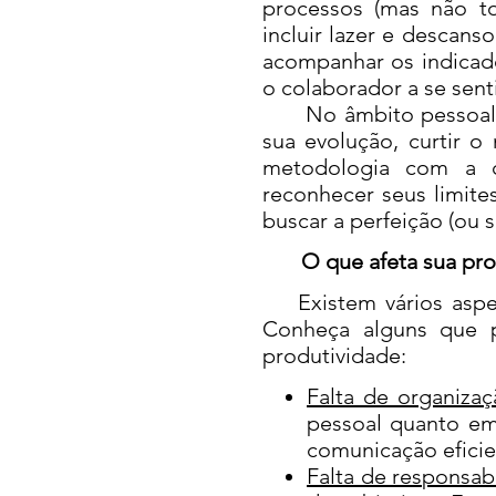
processos (mas não tor
incluir lazer e descan
acompanhar os indicado
o colaborador a se sent
No âmbito pessoal, po
sua evolução, curtir 
metodologia com a qu
reconhecer seus limites
buscar a perfeição (ou s
O que afeta sua produ
Existem vários aspect
Conheça alguns que p
produtividade:
Falta de organiza
pessoal quanto emp
comunicação efici
Falta de responsab