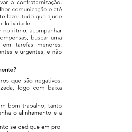
var a confraternização,
elhor comunicação e até
te fazer tudo que ajude
odutividade.
r no ritmo, acompanhar
ecompensas, buscar uma
s em tarefas menores,
tantes e urgentes, e não
mente?
ros que são negativos.
izada, logo com baixa
 um bom trabalho, tanto
tenha o alinhamento e a
tanto se dedique em prol