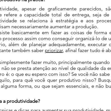
idade, apesar de graficamente parecidos, sã
se refere a capacidade total de entrega, seja 
tividade se relaciona à estratégia e aos pro
cisam necessariamente aumentar a produção.
e basicamente em fazer as coisas de forma efi
 processo assim como conseguir organizá-lo de u
rio, além de planejar adequadamente, executar 
rtante também saber
priorizar
, afinal fazer tudo é 
implesmente fazer muito, principalmente quando 
 não se presta atenção ao nível de qualidade da e
aro é: o que eu espero com isso? Se você não sabe
quilo, para quê você quer produtivo nisso? Busq
de alguma forma, ou que sejam essenciais, e não b
a produtividade?
icas e dicas para aumentar sua produtividade, m