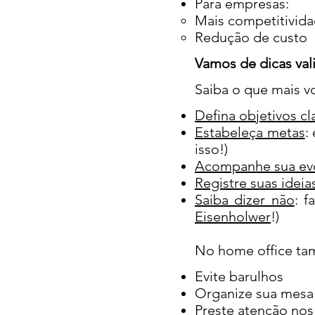
Para empresas:
Mais competitivid
Redução de custo
Vamos de dicas vali
Saiba o que mais você
Defina objetivos cl
Estabeleça metas
:
isso!)
Acompanhe sua ev
Registre suas ideia
Saiba dizer não
: f
Eisenholwer
!)
No home office também
Evite barulhos
Organize sua mesa
Preste atenção nos