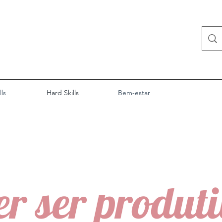
lls
Hard Skills
Bem-estar
r ser produt