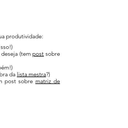
a produtividade:
sso!)
e deseja (tem
post
sobre
ém!)
mbra da
lista mestra
?)
tem post sobre
matriz de