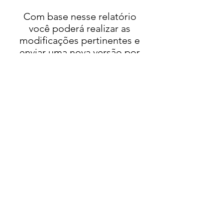
Com base nesse relatório
você poderá realizar as
modificações pertinentes e
enviar uma nova versão por
e-mail para uma segunda
análise.
A análise custa R$ 29,99 e
pode ser comprada pelo site
da Eduzz. Comprando o Guia
de Processos Seletivos com
Desenvolvimento Pessoal
junto, você ganha 10% de
desconto e os dois saem por
R$ 99,98:
COMPRAR AGORA