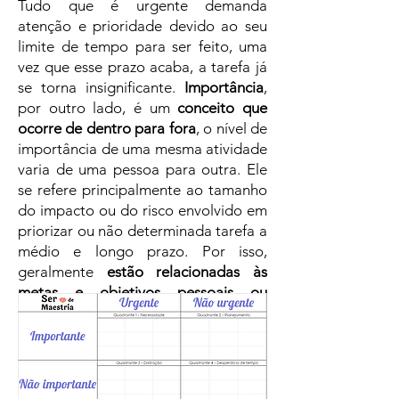
Tudo que é urgente demanda
atenção e prioridade devido ao seu
limite de tempo para ser feito, uma
vez que esse prazo acaba, a tarefa já
se torna insignificante.
Importância
,
por outro lado, é um
conceito que
ocorre de dentro para fora
, o nível de
importância de uma mesma atividade
varia de uma pessoa para outra. Ele
se refere principalmente ao tamanho
do impacto ou do risco envolvido em
priorizar ou não determinada tarefa a
médio e longo prazo. Por isso,
geralmente
estão relacionadas às
metas e objetivos pessoais ou
empresariais
, dessa forma também
necessitam de prioridade.
“O que é importante raramente
é urgente e o que é urgente