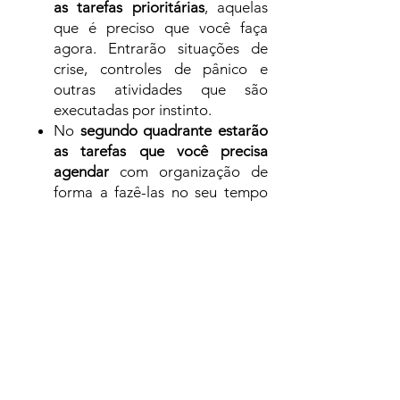
as tarefas prioritárias
, aquelas
que é preciso que você faça
agora. Entrarão situações de
crise, controles de pânico e
outras atividades que são
executadas por instinto.
No
segundo quadrante estarão
as tarefas que você precisa
agendar
com organização de
forma a fazê-las no seu tempo
disponível. Para estas atividades
são necessários preparação,
estudo, treino, foco e calma.
No
terceiro quadrante estarão
as tarefas que você deve
procurar delegar
e, se não for
possível, fazer da maneira mais
rápida possível. Nele conterá as
distrações e as interrupções.
No
último quadrante estarão as